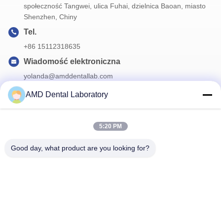
społeczność Tangwei, ulica Fuhai, dzielnica Baoan, miasto
Shenzhen, Chiny
Tel.
+86 15112318635
Wiadomość elektroniczna
yolanda@amddentallab.com
AMD Dental Laboratory
Nasz biuletyn
5:20 PM
Zapisz się do naszego biuletynu z rabatami i innymi informacjami.
Good day, what product are you looking for?