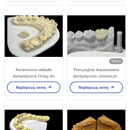
płynnej integracji z
naturalnymi zębami
Wideo
Keramiczne wkładki
Precyzyjnie dopasowane
dentystyczne Onlay do
dentystyczne ceramiczne
efektywnej naprawy zębów z
wkładki, porcelanowe
Najlepszą cenę
Najlepszą cenę
trwałych i estetycznych
wkładki i wkładki
porcelanowych rozwiązań do
zatwierdzone przez FDA
długotrwałej restauracji