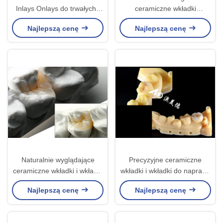
Inlays Onlays do trwałych i
ceramiczne wkładki
naturalnie wyglądających
dentystyczne do barwienia
Najlepszą cenę
Najlepszą cenę
restauracji zębów o wyższej
odporne na barwienie
wytrzymałości i
Bezszwowe naprawy zębów i
niezawodności
naturalnej estetyki
Naturalnie wyglądające
Precyzyjne ceramiczne
ceramiczne wkładki i wkładki
wkładki i wkładki do naprawy
do precyzyjnej restauracji
zębów z naturalnym
Najlepszą cenę
Najlepszą cenę
zębów z naszego
kolorem, materiałem
eksperckiego laboratorium
hipoalergicznym i
stomatologicznego
bezszwowym dla wyższego