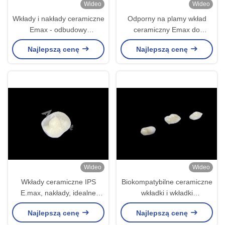
Wideo
Wideo
Wkłady i nakłady ceramiczne
Odporny na plamy wkład
Emax - odbudowy
ceramiczny Emax do
stomatologiczne dla
precyzyjnej naprawy
Najlepszą cenę
Najlepszą cenę
naturalnego koloru zęba
uszkodzonych zębów
Wideo
Wideo
Wkłady ceramiczne IPS
Biokompatybilne ceramiczne
E.max, nakłady, idealne
wkładki i wkładki
dopasowanie, naturalny
zaprojektowane z myślą o
Najlepszą cenę
Najlepszą cenę
wygląd
wygodnej wytrzymałości i