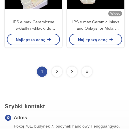
Wideo
IPS e.max Ceramiczne
IPS e.max Ceramic Inlays
wkładki i wkładki do
and Onlays for Molar
odbudowy kły z trwałym
Restoration Naturalna
Najlepszą cenę
Najlepszą cenę
efektem estetycznym i
estetyka i wyższa trwałość
naturalnym
dla długotrwałych wyników
1
2
Szybki kontakt
Adres
Pokój 701, budynek 7, budynek handlowy Hengguangyao,