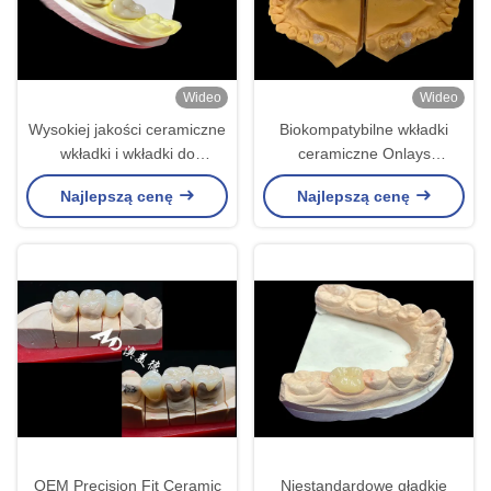
Wideo
Wideo
Wysokiej jakości ceramiczne
Biokompatybilne wkładki
wkładki i wkładki do
ceramiczne Onlays
bezszwedzego i trwałego
Bezszwedzka restauracja
Najlepszą cenę
Najlepszą cenę
odbudowywania zębów
zębów z odpornością na
plamy
OEM Precision Fit Ceramic
Niestandardowe gładkie