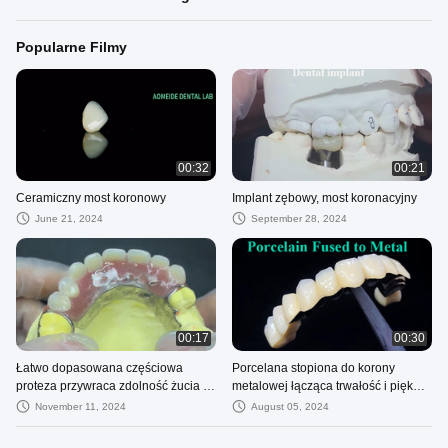
Popularne Filmy
00:32
00:21
Ceramiczny most koronowy
Implant zębowy, most koronacyjny
June 21, 2024
September 28, 2024
00:17
00:30
Łatwo dopasowana częściowa
Porcelana stopiona do korony
proteza przywraca zdolność żucia i
metalowej łącząca trwałość i piękno
mówienia
dla zdrowia zębów
November 11, 2024
August 05, 2024