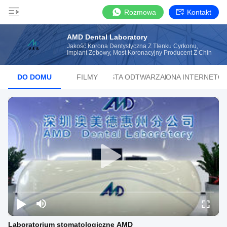
Rozmowa
Kontakt
AMD Dental Laboratory
Jakość Korona Dentystyczna Z Tlenku Cyrkonu,
Implant Zębowy, Most Koronacyjny Producent Z Chin
DO DOMU
FILMY
LISTA ODTWARZANIA
STRONA INTERNETO
Laboratorium stomatologiczne AMD