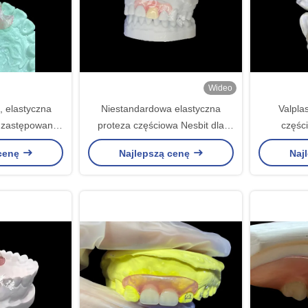
Wideo
 elastyczna
Niestandardowa elastyczna
Valpla
 zastępowania
proteza częściowa Nesbit dla
częśc
go zęba
naturalnego dopasowania i
konstrukcj
 cenę
Najlepszą cenę
Naj
długotrwałego komfortu