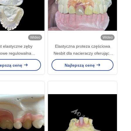
Wideo
Wideo
st elastyczne zęby
Elastyczna proteza częściowa
iowe regulowalna
Nesbit dla nacieraczy oferująca
a dla poprawy żucia i
bezproblemowe rozwiązanie do
lepszą cenę
Najlepszą cenę
mówienia
wymiany zębów