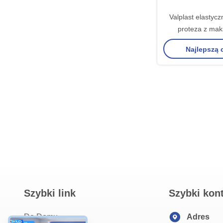
Valplast elastyc
proteza z ma
komfortem i e
Najlepszą
atrakcyjn
Szybki link
Szybki kon
Do Domu
Adres