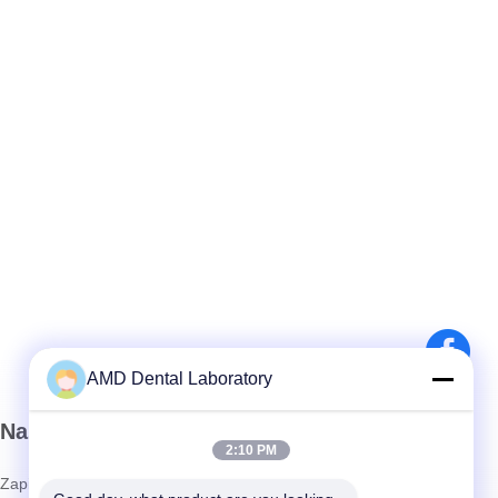
AMD Dental Laboratory
Nasz biuletyn
2:10 PM
Zapisz się do naszego biuletynu z rabatami i innymi