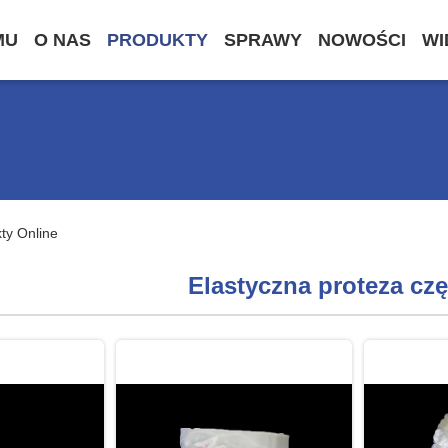
MU
O NAS
PRODUKTY
SPRAWY
NOWOŚCI
WI
ty Online
Elastyczna proteza cz