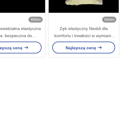
Wideo
Wideo
ewidzialna elastyczna
Zęb elastyczny Nesbit dla
za: bezpieczna do
komfortu i trwałości w wymianie
go żucia i mówienia z
zęba
lepszą cenę
Najlepszą cenę
żną trwałością