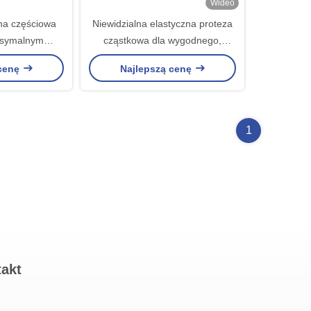
Wideo
zna częściowa
Niewidzialna elastyczna proteza
ksymalnym
cząstkowa dla wygodnego,
stetyczną
bezpiecznego i naturalnego
 cenę
Najlepszą cenę
ością
wyglądu
1
takt