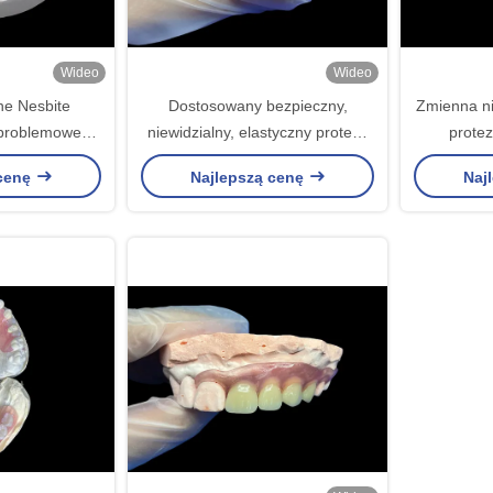
Wideo
Wideo
ne Nesbite
Dostosowany bezpieczny,
Zmienna ni
zproblemowe
niewidzialny, elastyczny proteza
prote
omfortowego i
podeszwowa do komfortowego
komfortowe
 cenę
Najlepszą cenę
Naj
 uśmiechu
żucia i mówienia
ró