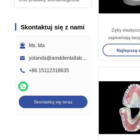
Skontaktuj się z nami
Zęby elastycz
zapewniają be
rozwiązanie dla k
Ms. Ma
Najlepszą
naturalnego
yolanda@amddentallab.com
+86 15112318635
Skontaktuj się teraz