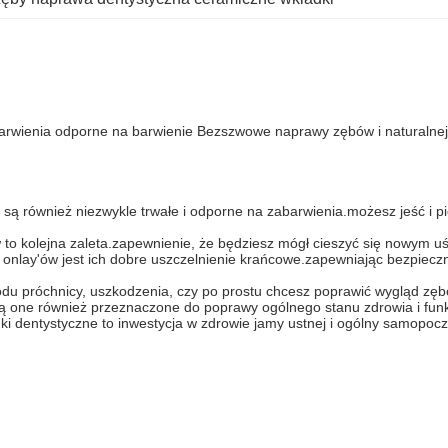
arwienia odporne na barwienie Bezszwowe naprawy zębów i naturalnej 
e są również niezwykle trwałe i odporne na zabarwienia.możesz jeść i p
to kolejna zaleta.zapewnienie, że będziesz mógł cieszyć się nowym uś
onlay'ów jest ich dobre uszczelnienie krańcowe.zapewniając bezpiecz
du próchnicy, uszkodzenia, czy po prostu chcesz poprawić wygląd zęb
e są one również przeznaczone do poprawy ogólnego stanu zdrowia i funk
i dentystyczne to inwestycja w zdrowie jamy ustnej i ogólny samopocz