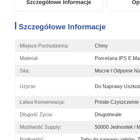
Szczegółowe Informacje
Op
Szczegółowe Informacje
Miejsce Pochodzenia:
Chiny
Materiał:
Porcelana IPS E.ma
Siła:
Mocne I Odporne Na
Użycie:
Do Naprawy Uszko
Łatwa Konserwacja:
Proste Czyszczenie
Długość Życia:
Długotrwałe
Możliwość Supply:
50000 Jednostek / M
Podkreślić:
Zęby do naprawy zębów
, 
Z