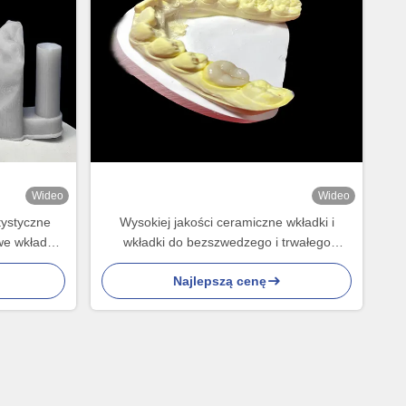
Wideo
Wideo
tystyczne
Wysokiej jakości ceramiczne wkładki i
e wkładki i
wkładki do bezszwedzego i trwałego
ez FDA
odbudowywania zębów
Najlepszą cenę