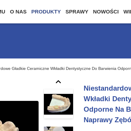
MU
O NAS
PRODUKTY
SPRAWY
NOWOŚCI
WI
rdowe Gładkie Ceramiczne Wkładki Dentystyczne Do Barwienia Odporn
Niestandardo
Wkładki Denty
Odporne Na B
Naprawy Zębów