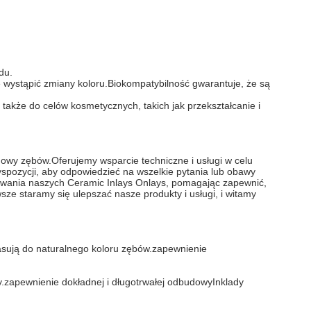
du.
 wystąpić zmiany koloru.Biokompatybilność gwarantuje, że są
akże do celów kosmetycznych, takich jak przekształcanie i
dowy zębów.Oferujemy wsparcie techniczne i usługi w celu
yspozycji, aby odpowiedzieć na wszelkie pytania lub obawy
sowania naszych Ceramic Inlays Onlays, pomagając zapewnić,
e staramy się ulepszać nasze produkty i usługi, i witamy
asują do naturalnego koloru zębów.zapewnienie
ny.zapewnienie dokładnej i długotrwałej odbudowyInklady