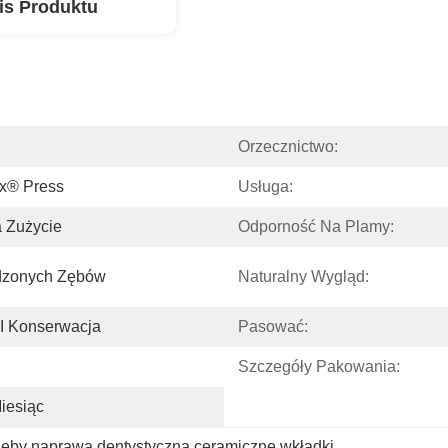
is Produktu
Orzecznictwo:
x® Press
Usługa:
 Zużycie
Odporność Na Plamy:
dzonych Zębów
Naturalny Wygląd:
 I Konserwacja
Pasować:
Szczegóły Pakowania:
iesiąc
ęby naprawa dentystyczna ceramiczne wkładki