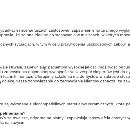
ypadkach i scenariuszach zastosowań.zapewnienie naturalnego wyglą
prawia, że są one idealne do stosowania w miejscach, w których może
żnych sytuacjach, w tym w celu przywrócenia uszkodzonych zębów, a t
rwałe i trwałe, zapewniając pacjentom wysokiej jakości możliwość odbu
elu zapewnienia optymalnej wydajnościNasz zespół ekspertów jest do d
h technik montażu.Oferujemy szkolenia dla dentystów w zakresie sto
opiekę.Nasze zobowiązanie do zadowolenia klientów oznacza, że zawsz
e są wykonane z biocompatibilnych materiałów ceramicznych, które p
ypełnieniami?
ay'y są trwalsze, odporne na plamy i zapewniają lepszy efekt estetycz
ść na zużycie.