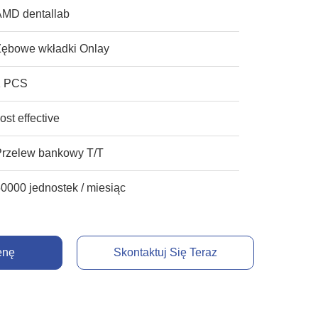
AMD dentallab
Zębowe wkładki Onlay
1 PCS
ost effective
Przelew bankowy T/T
0000 jednostek / miesiąc
enę
Skontaktuj Się Teraz