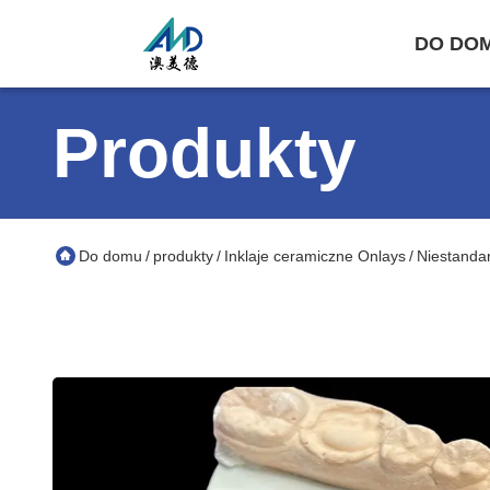
DO DO
Produkty
Do domu
produkty
Inklaje ceramiczne Onlays
Niestanda
/
/
/