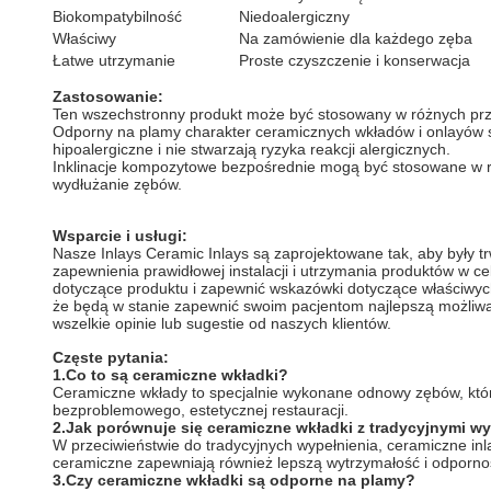
Biokompatybilność
Niedoalergiczny
Właściwy
Na zamówienie dla każdego zęba
Łatwe utrzymanie
Proste czyszczenie i konserwacja
Zastosowanie:
Ten wszechstronny produkt może być stosowany w różnych prz
Odporny na plamy charakter ceramicznych wkładów i onlayów s
hipoalergiczne i nie stwarzają ryzyka reakcji alergicznych.
Inklinacje kompozytowe bezpośrednie mogą być stosowane w ró
wydłużanie zębów.
Wsparcie i usługi:
Nasze Inlays Ceramic Inlays są zaprojektowane tak, aby były t
zapewnienia prawidłowej instalacji i utrzymania produktów w c
dotyczące produktu i zapewnić wskazówki dotyczące właściwyc
że będą w stanie zapewnić swoim pacjentom najlepszą możliwą 
wszelkie opinie lub sugestie od naszych klientów.
Częste pytania:
1.
Co to są ceramiczne wkładki?
Ceramiczne wkłady to specjalnie wykonane odnowy zębów, któr
bezproblemowego, estetycznej restauracji.
2.
Jak porównuje się ceramiczne wkładki z tradycyjnymi w
W przeciwieństwie do tradycyjnych wypełnienia, ceramiczne inl
ceramiczne zapewniają również lepszą wytrzymałość i odporno
3.
Czy ceramiczne wkładki są odporne na plamy?