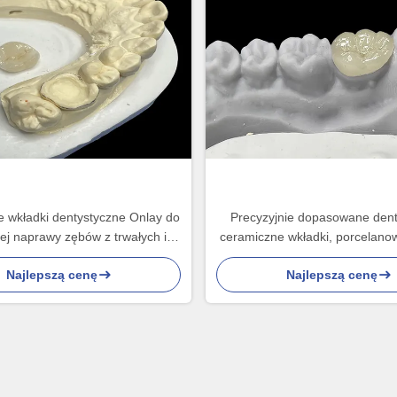
 wkładki dentystyczne Onlay do
Precyzyjnie dopasowane den
ej naprawy zębów z trwałych i
ceramiczne wkładki, porcelanow
ych porcelanowych rozwiązań do
wkładki zatwierdzone prz
Najlepszą cenę
Najlepszą cenę
ługotrwałej restauracji