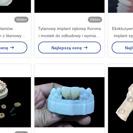
Wideo
Wideo
plantów
Tytanowy implant zębowy Korona
Ekskluzywn
h z titanowym
i mostek do odbudowy i wymiany
implant z
ej restauracji
zębów
różne 
 cenę
Najlepszą cenę
Naj
w