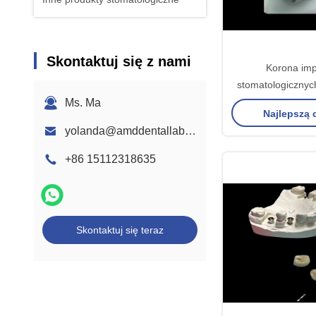
Skontaktuj się z nami
Korona im
stomatologicznyc
podłożem do trwał
Ms. Ma
Najlepszą
zębó
yolanda@amddentallab.com
+86 15112318635
Skontaktuj się teraz