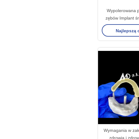
Wypolerowana p
zębów Implant ś
utrzymywana do 
Najlepszą
Wymagania w zak
zdrowia i zdrow