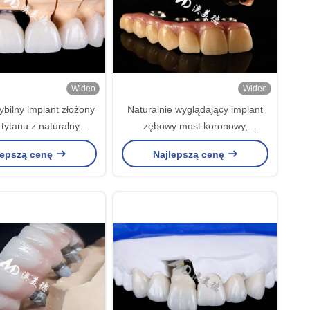
Wideo
Wideo
bilny implant złożony
Naturalnie wyglądający implant
 tytanu z naturalnym
zębowy most koronowy,
wyglądem
zainstalowany z titanowym
lepszą cenę
Najlepszą cenę
podłożem do operacji zębów.