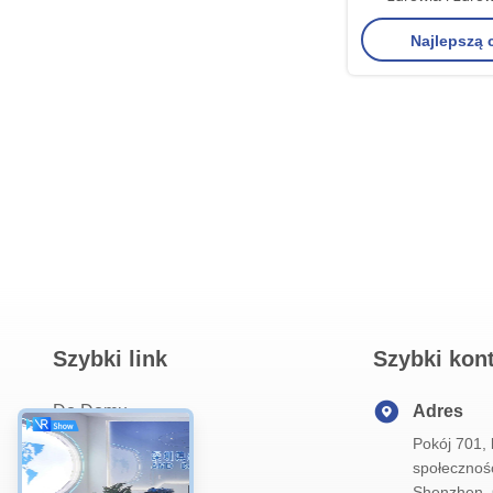
Najlepszą
Szybki link
Szybki kon
Do Domu
Adres
Pokój 701,
O Nas
społeczność
Produkty
Shenzhen, 