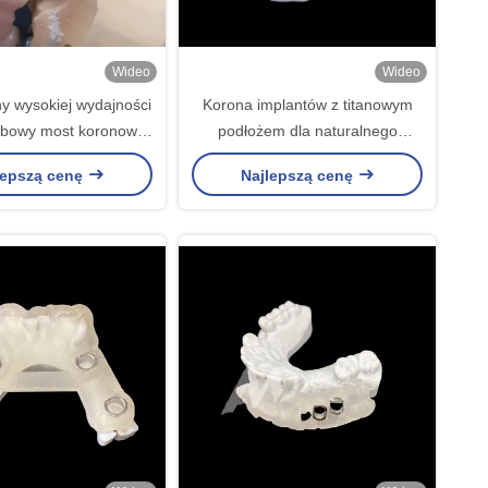
Wideo
Wideo
y wysokiej wydajności
Korona implantów z titanowym
ębowy most koronowy
podłożem dla naturalnego
rozmiary dostępne
uśmiechu
lepszą cenę
Najlepszą cenę