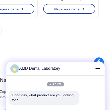
i porcelanową koroną
titanowym podłożem dla
lepszą cenę
Najlepszą cenę
FM z metalu
zwiększonego komfortu i estetyki
AMD Dental Laboratory
Nasz biuletyn
7:17 PM
Zapisz się do naszego biuletynu z rabatami i innymi
Good day, what product are you looking 
informacjami.
for?