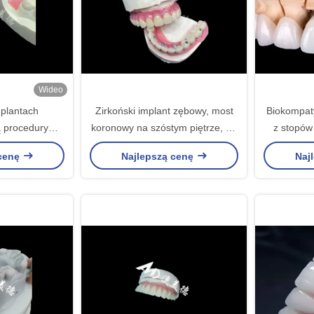
Wideo
plantach
Zirkoński implant zębowy, most
Biokompaty
ą procedury
koronowy na szóstym piętrze, na
z stopów
odtwórczej
zamianę brakującego zęba.
 cenę
Najlepszą cenę
Naj