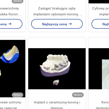
Wideo
owierzchnia
Zastąpić brakujące zęby
Cyfrowy pr
rubka Korona
implantami zębowymi koroną z
impla
wymiany zębów
wkręconą titanową podstawą i
plano
 cenę
Najlepszą cenę
Naj
cyrkonianą koroną
Wideo
Wideo
resie ochrony
Implant z ceramiczną koroną i
Koro
ia zwierząt
titanium
dentyst