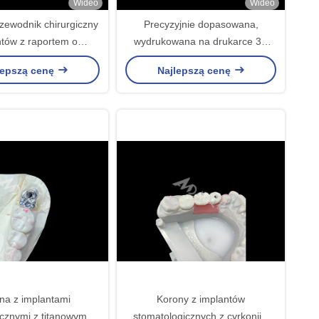
Wideo
Wideo
zewodnik chirurgiczny
Precyzyjnie dopasowana,
ntów z raportem o
wydrukowana na drukarce 3D
waniu implantów
prowadnica implantu
lepszą cenę
Najlepszą cenę
chirurgicznego o wysokiej
odporności na przebarwienia
przy użyciu technologii
frezowania CAD/CAM
na z implantami
Korony z implantów
ycznymi z titanowym
stomatologicznych z cyrkonii z