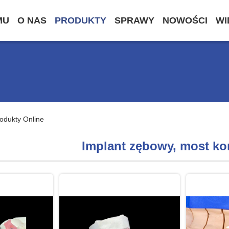
MU
O NAS
PRODUKTY
SPRAWY
NOWOŚCI
WI
odukty Online
Implant zębowy, most ko