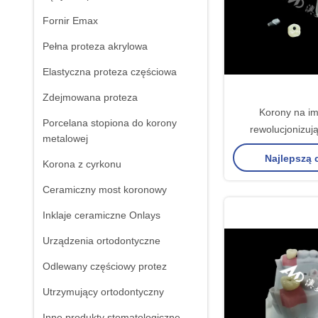
Fornir Emax
Pełna proteza akrylowa
Elastyczna proteza częściowa
Zdejmowana proteza
Korony na im
Porcelana stopiona do korony
rewolucjonizuj
metalowej
stomatologii 
Najlepszą
Korona z cyrkonu
Ceramiczny most koronowy
Inklaje ceramiczne Onlays
Urządzenia ortodontyczne
Odlewany częściowy protez
Utrzymujący ortodontyczny
Inne produkty stomatologiczne