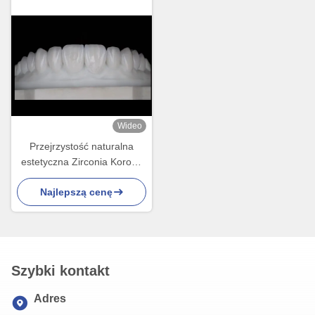
Wideo
Przejrzystość naturalna
estetyczna Zirconia Korony
Doskonała biologiczna
Najlepszą cenę
kompatybilność i
wytrzymałość
Szybki kontakt
Adres