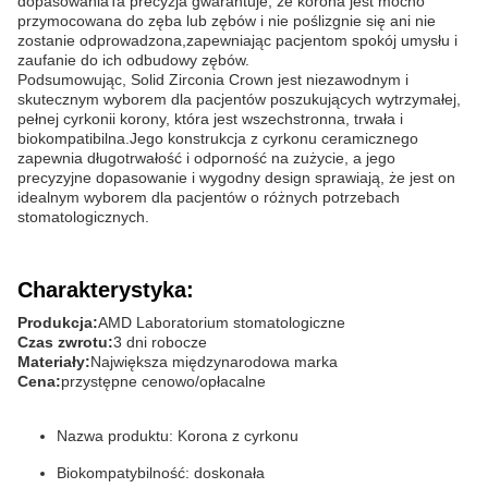
dopasowaniaTa precyzja gwarantuje, że korona jest mocno
przymocowana do zęba lub zębów i nie poślizgnie się ani nie
zostanie odprowadzona,zapewniając pacjentom spokój umysłu i
zaufanie do ich odbudowy zębów.
Podsumowując, Solid Zirconia Crown jest niezawodnym i
skutecznym wyborem dla pacjentów poszukujących wytrzymałej,
pełnej cyrkonii korony, która jest wszechstronna, trwała i
biokompatibilna.Jego konstrukcja z cyrkonu ceramicznego
zapewnia długotrwałość i odporność na zużycie, a jego
precyzyjne dopasowanie i wygodny design sprawiają, że jest on
idealnym wyborem dla pacjentów o różnych potrzebach
stomatologicznych.
Charakterystyka:
Produkcja:
AMD Laboratorium stomatologiczne
Czas zwrotu:
3 dni robocze
Materiały:
Największa międzynarodowa marka
Cena:
przystępne cenowo/opłacalne
Nazwa produktu: Korona z cyrkonu
Biokompatybilność: doskonała