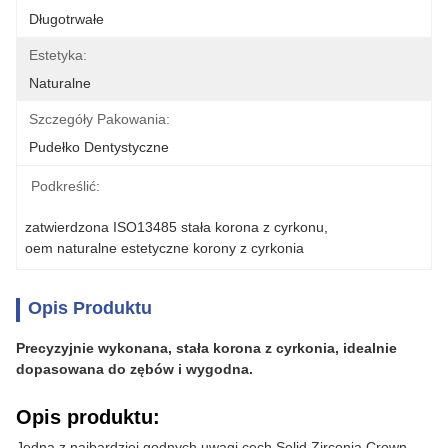
Długotrwałe
Estetyka:
Naturalne
Szczegóły Pakowania:
Pudełko Dentystyczne
Podkreślić:
zatwierdzona ISO13485 stała korona z cyrkonu
, 
oem naturalne estetyczne korony z cyrkonia
Opis Produktu
Precyzyjnie wykonana, stała korona z cyrkonia, idealnie
dopasowana do zębów i wygodna.
Opis produktu:
Jedną z najbardziej godnych uwagi cech Solid Zirconia Crown