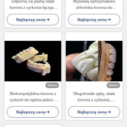
Odporna na plamy stała
Wysokiej wytrzymałości
korona z cyrkonia łącząca
zirkońska korona do
doskonałą kompatybilność
wymiany pojedynczych lub
Najlepszą cenę
Najlepszą cenę
biologiczną
wielu zębów
Wideo
Wideo
Biokompatybilna korona z
Długotrwałe zęby, stała
cyrkonii do zębów jedno- i
korona z cyrkonia,
wielokrotnych
precyzyjnie dopasowane
Najlepszą cenę
Najlepszą cenę
zęby z cyrkonia.