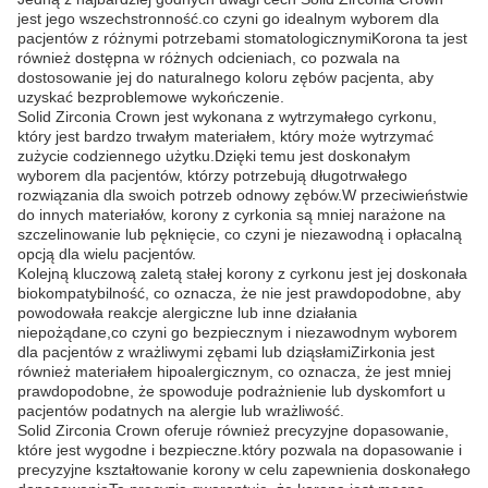
jest jego wszechstronność.co czyni go idealnym wyborem dla
pacjentów z różnymi potrzebami stomatologicznymiKorona ta jest
również dostępna w różnych odcieniach, co pozwala na
dostosowanie jej do naturalnego koloru zębów pacjenta, aby
uzyskać bezproblemowe wykończenie.
Solid Zirconia Crown jest wykonana z wytrzymałego cyrkonu,
który jest bardzo trwałym materiałem, który może wytrzymać
zużycie codziennego użytku.Dzięki temu jest doskonałym
wyborem dla pacjentów, którzy potrzebują długotrwałego
rozwiązania dla swoich potrzeb odnowy zębów.W przeciwieństwie
do innych materiałów, korony z cyrkonia są mniej narażone na
szczelinowanie lub pęknięcie, co czyni je niezawodną i opłacalną
opcją dla wielu pacjentów.
Kolejną kluczową zaletą stałej korony z cyrkonu jest jej doskonała
biokompatybilność, co oznacza, że nie jest prawdopodobne, aby
powodowała reakcje alergiczne lub inne działania
niepożądane,co czyni go bezpiecznym i niezawodnym wyborem
dla pacjentów z wrażliwymi zębami lub dziąsłamiZirkonia jest
również materiałem hipoalergicznym, co oznacza, że jest mniej
prawdopodobne, że spowoduje podrażnienie lub dyskomfort u
pacjentów podatnych na alergie lub wrażliwość.
Solid Zirconia Crown oferuje również precyzyjne dopasowanie,
które jest wygodne i bezpieczne.który pozwala na dopasowanie i
precyzyjne kształtowanie korony w celu zapewnienia doskonałego