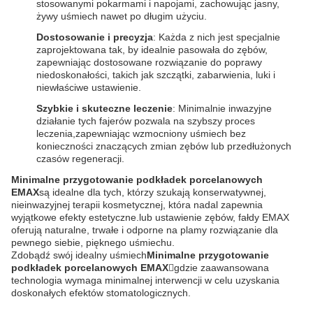
stosowanymi pokarmami i napojami, zachowując jasny,
żywy uśmiech nawet po długim użyciu.
Dostosowanie i precyzja
: Każda z nich jest specjalnie
zaprojektowana tak, by idealnie pasowała do zębów,
zapewniając dostosowane rozwiązanie do poprawy
niedoskonałości, takich jak szczątki, zabarwienia, luki i
niewłaściwe ustawienie.
Szybkie i skuteczne leczenie
: Minimalnie inwazyjne
działanie tych fajerów pozwala na szybszy proces
leczenia,zapewniając wzmocniony uśmiech bez
konieczności znaczących zmian zębów lub przedłużonych
czasów regeneracji.
Minimalne przygotowanie podkładek porcelanowych
EMAX
są idealne dla tych, którzy szukają konserwatywnej,
nieinwazyjnej terapii kosmetycznej, która nadal zapewnia
wyjątkowe efekty estetyczne.lub ustawienie zębów, fałdy EMAX
oferują naturalne, trwałe i odporne na plamy rozwiązanie dla
pewnego siebie, pięknego uśmiechu.
Zdobądź swój idealny uśmiech
Minimalne przygotowanie
podkładek porcelanowych EMAX
gdzie zaawansowana
technologia wymaga minimalnej interwencji w celu uzyskania
doskonałych efektów stomatologicznych.