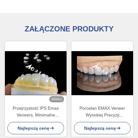
ZAŁĄCZONE PRODUKTY
Wideo
Przejrzystość IPS Emax
Porcelan EMAX Veneer
Veneers, Minimalne
Wysokiej Precyzji
przygotowanie Emax Dental
Restauracje estetyczne z
Najlepszą cenę
Najlepszą cenę
Veneers
wyższą trwałością