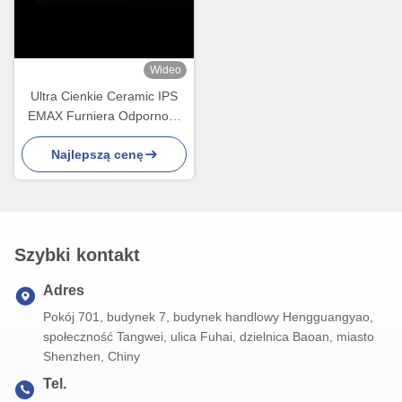
Wideo
Ultra Cienkie Ceramic IPS
EMAX Furniera Odporność
na plamy dla restauracji
Najlepszą cenę
estetycznych
Szybki kontakt
Adres
Pokój 701, budynek 7, budynek handlowy Hengguangyao,
społeczność Tangwei, ulica Fuhai, dzielnica Baoan, miasto
Shenzhen, Chiny
Tel.