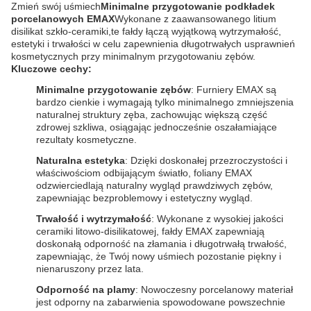
Zmień swój uśmiech
Minimalne przygotowanie podkładek
porcelanowych EMAX
Wykonane z zaawansowanego litium
disilikat szkło-ceramiki,te fałdy łączą wyjątkową wytrzymałość,
estetyki i trwałości w celu zapewnienia długotrwałych usprawnień
kosmetycznych przy minimalnym przygotowaniu zębów.
Kluczowe cechy:
Minimalne przygotowanie zębów
: Furniery EMAX są
bardzo cienkie i wymagają tylko minimalnego zmniejszenia
naturalnej struktury zęba, zachowując większą część
zdrowej szkliwa, osiągając jednocześnie oszałamiające
rezultaty kosmetyczne.
Naturalna estetyka
: Dzięki doskonałej przezroczystości i
właściwościom odbijającym światło, foliany EMAX
odzwierciedlają naturalny wygląd prawdziwych zębów,
zapewniając bezproblemowy i estetyczny wygląd.
Trwałość i wytrzymałość
: Wykonane z wysokiej jakości
ceramiki litowo-disilikatowej, fałdy EMAX zapewniają
doskonałą odporność na złamania i długotrwałą trwałość,
zapewniając, że Twój nowy uśmiech pozostanie piękny i
nienaruszony przez lata.
Odporność na plamy
: Nowoczesny porcelanowy materiał
jest odporny na zabarwienia spowodowane powszechnie