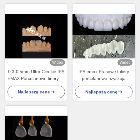
Wideo
Wideo
0.3-0.5mm Ultra Cienkie IPS
IPS emax Prasowe foliery
EMAX Porcelanowe finery do
porcelanowe uzyskują
estetycznego makijażu
naturalny i promienny
Najlepszą cenę
Najlepszą cenę
uśmiechu
uśmiech